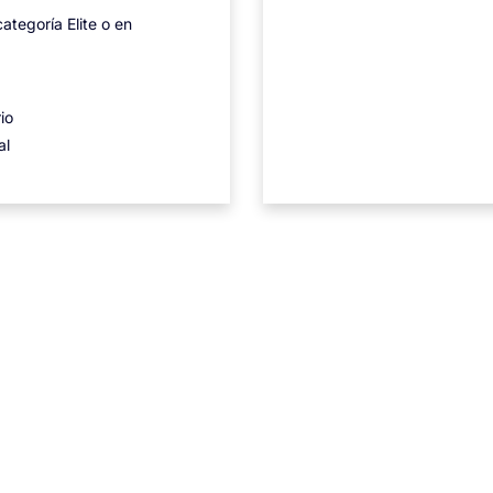
ategoría Elite o en
io
al