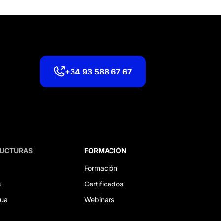
+34 93 588 67 67
RUCTURAS
FORMACIÓN
Formación
s
Certificados
gua
Webinars