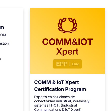
am
 MOM
a
estión
n
COMM & IoT Xpert
Certification Program
Experto en soluciones de
conectividad industrial, Wireless y
sistemas IT-OT. (Industrial
Communications & IoT Xpert).