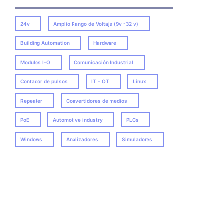
24v
Amplio Rango de Voltaje (9v -32 v)
Building Automation
Hardware
Modulos I-O
Comunicación Industrial
Contador de pulsos
IT - OT
Linux
Repeater
Convertidores de medios
PoE
Automotive industry
PLCs
Windows
Analizadores
Simuladores