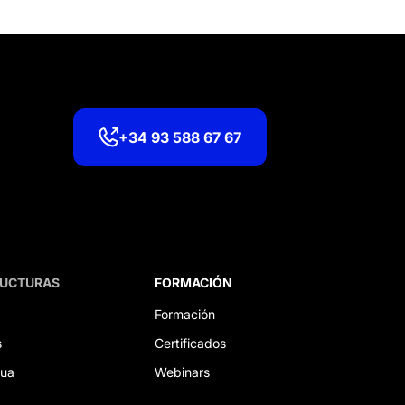
+34 93 588 67 67
RUCTURAS
FORMACIÓN
Formación
s
Certificados
gua
Webinars