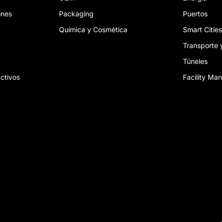
ones
Packaging
Puertos
a
Química y Cosmética
Smart Cities
Transporte 
Túneles
ctivos
Facility M